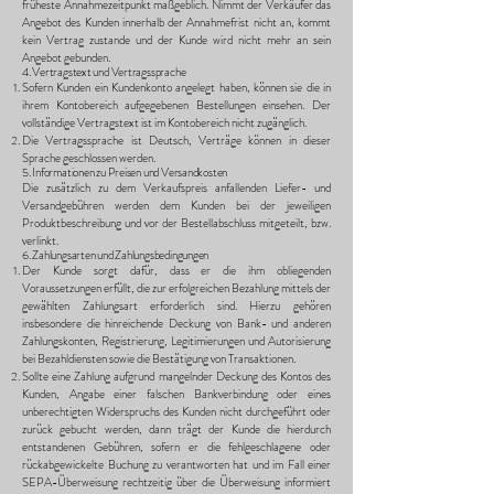
früheste Annahmezeitpunkt maßgeblich. Nimmt der Verkäufer das
Angebot des Kunden innerhalb der Annahmefrist nicht an, kommt
kein Vertrag zustande und der Kunde wird nicht mehr an sein
Angebot gebunden.
4. Vertragstext und Vertragssprache
Sofern Kunden ein Kundenkonto angelegt haben, können sie die in
ihrem Kontobereich aufgegebenen Bestellungen einsehen. Der
vollständige Vertragstext ist im Kontobereich nicht zugänglich.
Die Vertragssprache ist Deutsch, Verträge können in dieser
Sprache geschlossen werden.
5. Informationen zu Preisen und Versandkosten
Die zusätzlich zu dem Verkaufspreis anfallenden Liefer- und
Versandgebühren werden dem Kunden bei der jeweiligen
Produktbeschreibung und vor der Bestellabschluss mitgeteilt, bzw.
verlinkt.
6. Zahlungsarten und Zahlungsbedingungen
Der Kunde sorgt dafür, dass er die ihm obliegenden
Voraussetzungen erfüllt, die zur erfolgreichen Bezahlung mittels der
gewählten Zahlungsart erforderlich sind. Hierzu gehören
insbesondere die hinreichende Deckung von Bank- und anderen
Zahlungskonten, Registrierung, Legitimierungen und Autorisierung
bei Bezahldiensten sowie die Bestätigung von Transaktionen.
Sollte eine Zahlung aufgrund mangelnder Deckung des Kontos des
Kunden, Angabe einer falschen Bankverbindung oder eines
unberechtigten Widerspruchs des Kunden nicht durchgeführt oder
zurück gebucht werden, dann trägt der Kunde die hierdurch
entstandenen Gebühren, sofern er die fehlgeschlagene oder
rückabgewickelte Buchung zu verantworten hat und im Fall einer
SEPA-Überweisung rechtzeitig über die Überweisung informiert