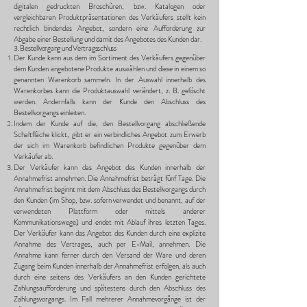
digitalen gedruckten Broschüren, bzw. Katalogen oder
vergleichbaren Produktpräsentationen des Verkäufers stellt kein
rechtlich bindendes Angebot, sondern eine Aufforderung zur
Abgabe einer Bestellung und damit des Angebotes des Kunden dar.
3. Bestellvorgang und Vertragsschluss
Der Kunde kann aus dem im Sortiment des Verkäufers gegenüber
dem Kunden angebotene Produkte auswählen und diese in einem so
genannten Warenkorb sammeln. In der Auswahl innerhalb des
Warenkorbes kann die Produktauswahl verändert, z. B. gelöscht
werden. Andernfalls kann der Kunde den Abschluss des
Bestellvorgangs einleiten.
Indem der Kunde auf die, den Bestellvorgang abschließende
Schaltfläche klickt, gibt er ein verbindliches Angebot zum Erwerb
der sich im Warenkorb befindlichen Produkte gegenüber dem
Verkäufer ab.
Der Verkäufer kann das Angebot des Kunden innerhalb der
Annahmefrist annehmen. Die Annahmefrist beträgt fünf Tage. Die
Annahmefrist beginnt mit dem Abschluss des Bestellvorgangs durch
den Kunden (im Shop, bzw. sofern verwendet und benannt, auf der
verwendeten Plattform oder mittels anderer
Kommunikationswege) und endet mit Ablauf ihres letzten Tages.
Der Verkäufer kann das Angebot des Kunden durch eine explizite
Annahme des Vertrages, auch per E-Mail, annehmen. Die
Annahme kann ferner durch den Versand der Ware und deren
Zugang beim Kunden innerhalb der Annahmefrist erfolgen, als auch
durch eine seitens des Verkäufers an den Kunden gerichtete
Zahlungsaufforderung und spätestens durch den Abschluss des
Zahlungsvorgangs. Im Fall mehrerer Annahmevorgänge ist der