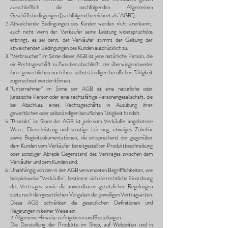
ausschließlich die nachfolgenden Allgemeinen
Geschäftsbedingungen (nachfolgend bezeichnet als "AGB").
Abweichende Bedingungen des Kunden werden nicht anerkannt,
auch nicht wenn der Verkäufer seine Leistung widerspruchslos
erbringt, es sei denn, der Verkäufer stimmt der Geltung der
abweichenden Bedingungen des Kunden ausdrücklich zu.
"Verbraucher" im Sinne dieser AGB ist jede natürliche Person, die
ein Rechtsgeschäft zu Zwecken abschließt, der überwiegend weder
ihrer gewerblichen noch ihrer selbstständigen beruflichen Tätigkeit
zugerechnet werden können.
"Unternehmer" im Sinne der AGB ist eine natürliche oder
juristische Person oder eine rechtsfähige Personengesellschaft, die
bei Abschluss eines Rechtsgeschäfts in Ausübung ihrer
gewerblichen oder selbständigen beruflichen Tätigkeit handelt.
"Produkt" im Sinne der AGB ist jede vom Verkäufer angebotene
Ware, Dienstleistung und sonstige Leistung, etwaiges Zubehör
sowie Begleitdokumentationen, die entsprechend der gegenüber
dem Kunden vom Verkäufer bereitgestellten Produktbeschreibung
oder sonstiger Abrede Gegenstand des Vertrages zwischen dem
Verkäufer und dem Kunden sind.
Unabhängig von den in den AGB verwendeten Begrifflichkeiten, wie
beispielsweise "Verkäufer", bestimmt sich die rechtliche Einordnung
des Vertrages sowie die anwendbaren gesetzlichen Regelungen
stets nach den gesetzlichen Vorgaben der jeweiligen Vertragsarten.
Diese AGB schränken die gesetzlichen Definitionen und
Regelungen in keiner Weise ein.
2. Allgemeine Hinweise zu Angeboten und Bestellungen
Die Darstellung der Produkte im Shop, auf Webseiten und in