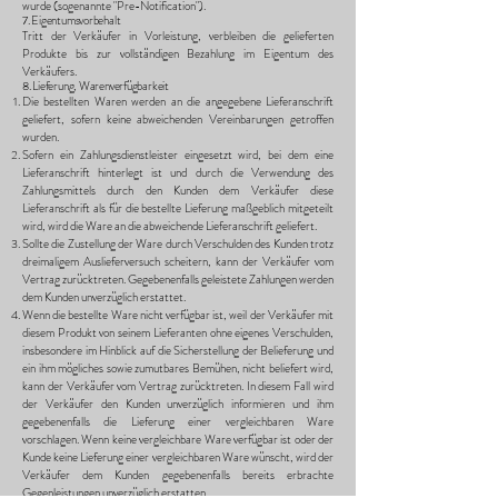
wurde (sogenannte "Pre-Notification").
7. Eigentumsvorbehalt
Tritt der Verkäufer in Vorleistung, verbleiben die gelieferten
Produkte bis zur vollständigen Bezahlung im Eigentum des
Verkäufers.
8. Lieferung, Warenverfügbarkeit
Die bestellten Waren werden an die angegebene Lieferanschrift
geliefert, sofern keine abweichenden Vereinbarungen getroffen
wurden.
Sofern ein Zahlungsdienstleister eingesetzt wird, bei dem eine
Lieferanschrift hinterlegt ist und durch die Verwendung des
Zahlungsmittels durch den Kunden dem Verkäufer diese
Lieferanschrift als für die bestellte Lieferung maßgeblich mitgeteilt
wird, wird die Ware an die abweichende Lieferanschrift geliefert.
Sollte die Zustellung der Ware durch Verschulden des Kunden trotz
dreimaligem Auslieferversuch scheitern, kann der Verkäufer vom
Vertrag zurücktreten. Gegebenenfalls geleistete Zahlungen werden
dem Kunden unverzüglich erstattet.
Wenn die bestellte Ware nicht verfügbar ist, weil der Verkäufer mit
diesem Produkt von seinem Lieferanten ohne eigenes Verschulden,
insbesondere im Hinblick auf die Sicherstellung der Belieferung und
ein ihm mögliches sowie zumutbares Bemühen, nicht beliefert wird,
kann der Verkäufer vom Vertrag zurücktreten. In diesem Fall wird
der Verkäufer den Kunden unverzüglich informieren und ihm
gegebenenfalls die Lieferung einer vergleichbaren Ware
vorschlagen. Wenn keine vergleichbare Ware verfügbar ist oder der
Kunde keine Lieferung einer vergleichbaren Ware wünscht, wird der
Verkäufer dem Kunden gegebenenfalls bereits erbrachte
Gegenleistungen unverzüglich erstatten.