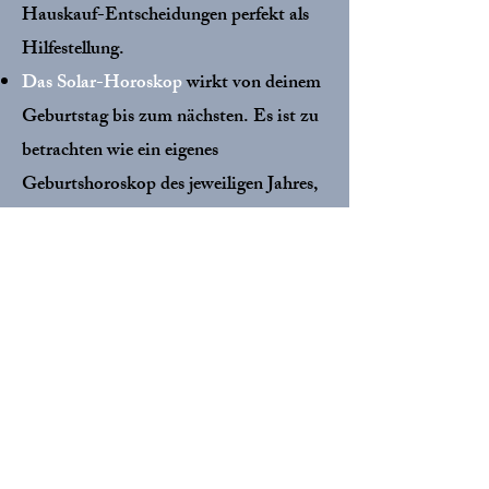
Hauskauf-Entscheidungen perfekt als
Hilfestellung.
Das Solar-Horoskop
wirkt von deinem
Geburtstag bis zum nächsten. Es ist zu
betrachten wie ein eigenes
Geburtshoroskop des jeweiligen Jahres,
das man sich ansieht. Unter welchem
besonderen ‚Stern‘ steht dein neues
Lebensjahr?
In der Sekundär-Progression
geht es um
deine inneren Prozesse in größeren
Jahreszyklen und Dekaden. Ein sehr
mächtiges Prognose-Instrument, um
sich die Lebensphasen genauer